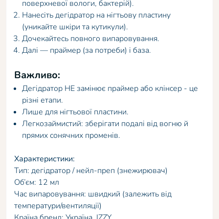
поверхневої вологи, бактерій).
Нанесіть дегідратор на нігтьову пластину
(уникайте шкіри та кутикули).
Дочекайтесь повного випаровування.
Далі — праймер (за потреби) і база.
Важливо:
Дегідратор НЕ замінює праймер або клінсер - це
різні етапи.
Лише для нігтьової пластини.
Легкозаймистий: зберігати подалі від вогню й
прямих сонячних променів.
Характеристики:
Тип: дегідратор / нейл-преп (знежирювач)
Об’єм: 12 мл
Час випаровування: швидкий (залежить від
температури/вентиляції)
Країна,бренд: Україна, IZZY