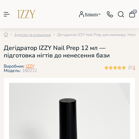
0
Клієнту
Адгезія та очищення
Дегідратор IZZY Nail Prep для манікюру, Неіл П
Дегідратор IZZY Nail Prep 12 мл —
підготовка нігтів до ненесення бази
Виробник:
IZZY
1
Модель:
180212