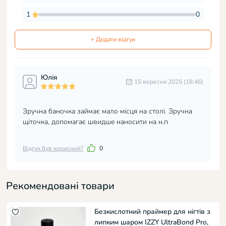
1
0
+ Додати відгук
Юлія
15 вересня 2025 (18:46)
Зручна баночка займає мало місця на столі. Зручна
щіточка, допомагає швидше наносити на н.п
Відгук був корисний?
0
Рекомендовані товари
Безкислотний праймер для нігтів з
липким шаром IZZY UltraBond Pro,