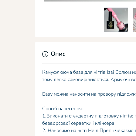
Опис
Камуфлююча база для нігтів Іззі Волюм н
тому легко самовирівнюється. Армуючі вла
Базу можна наносити на прозору підложку,
Спосіб нанесення:
1.Виконати стандартну підготовку нігтів
безворсової серветки і клінсера
2. Наносимо на нігті Неіл Преп і чекаємо 