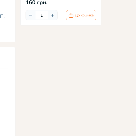
160 грн.
До кошика
П,