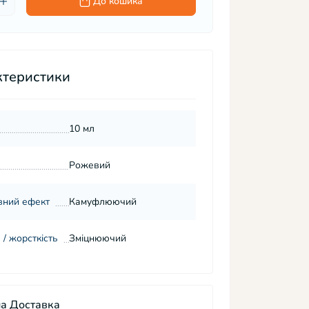
До кошика
ктеристики
10 мл
Рожевий
вний ефект
Камуфлюючий
 / жорсткість
Зміцнюючий
а Доставка