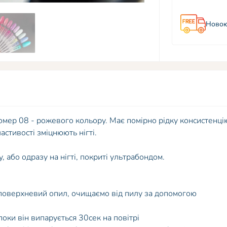
Новою
омер 08 - рожевого кольору. Має помірно рідку консистенцію
стивості зміцнюють нігті.
 або одразу на нігті, покриті ультрабондом.
: поверхневий опил, очищаємо від пилу за допомогою
поки він випарується 30сек на повітрі