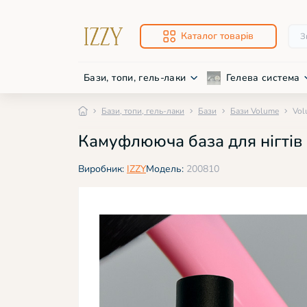
Каталог товарів
Бази, топи, гель-лаки
Гелева система
Бази, топи, гель-лаки
Бази
Бази Volume
Vol
Про
Нож
Камуфлююча база для нігтів 
Баз
Фре
Низ
Фре
Виробник:
IZZY
Модель:
200810
Дек
Дек
Світ