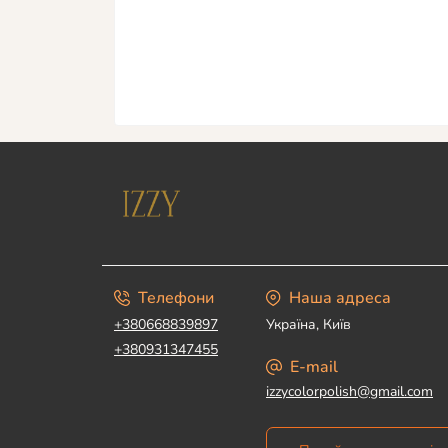
Телефони
Наша адреса
+380668839897
Україна, Київ
+380931347455
E-mail
izzycolorpolish@gmail.com