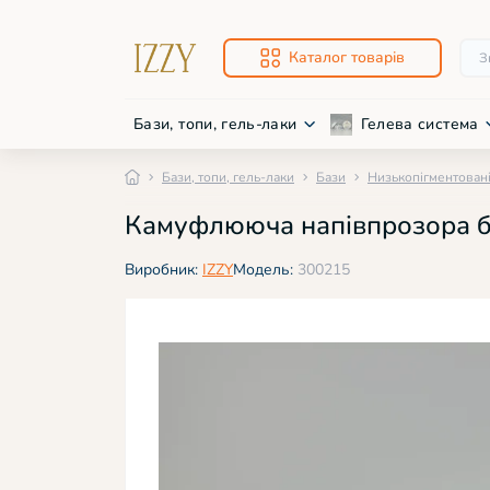
Каталог товарів
Бази, топи, гель-лаки
Гелева система
Бази, топи, гель-лаки
Бази
Низькопігментовані
Про
Нож
Камуфлююча напівпрозора ба
Баз
Фре
Низ
Фре
Виробник:
IZZY
Модель:
300215
Дек
Дек
Світ