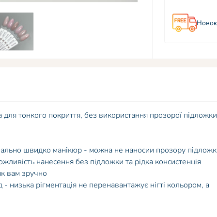
Новою
 для тонкого покриття, без використання прозорої підложки
имально швидко манікюр - можна не наносии прозору підложк
можливість нанесення без підложки та рідка консистенція
як вам зручно
д - низька рігментація не перенавантажує нігті кольором, а