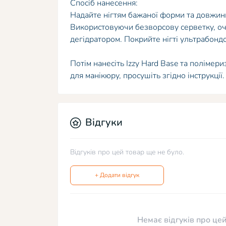
Спосіб нанесення:
Надайте нігтям бажаної форми та довжини
Використовуючи безворсову серветку, оч
дегідратором. Покрийте нігті ультрабонд
Потім нанесіть Izzy Hard Base та полімер
для манікюру, просушіть згідно інструкції.
Відгуки
Відгуків про цей товар ще не було.
+ Додати відгук
Немає відгуків про цей