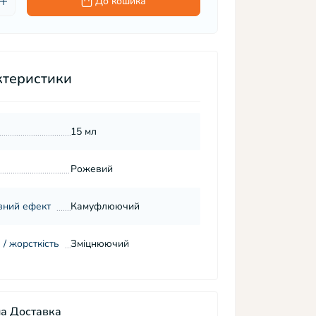
До кошика
ктеристики
15 мл
Рожевий
вний ефект
Камуфлюючий
 / жорсткість
Зміцнюючий
а Доставка