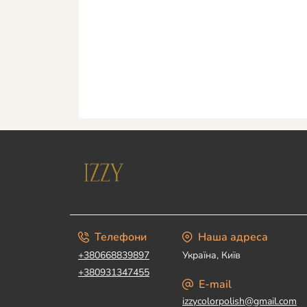
Телефони
Наша адреса
+380668839897
Україна, Київ
+380931347455
E-mail
izzycolorpolish@gmail.com