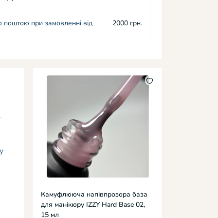
 поштою при замовленні від
2000 грн.
.
у
Камуфлююча напівпрозора база
для манікюру IZZY Hard Base 02,
15 мл