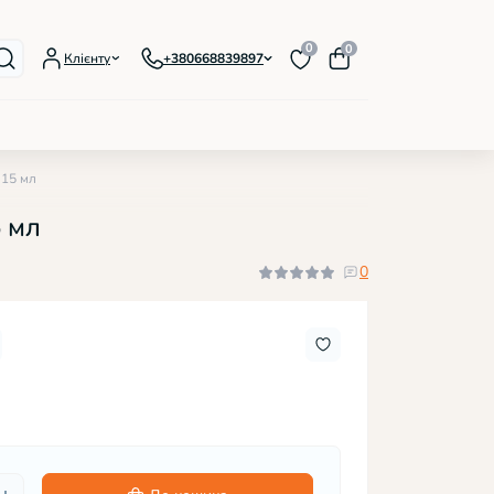
0
0
Клієнту
+380668839897
 15 мл
лаки IZZY Foil
 мл
орові гель-лаки, серія Premium
еві кольорові гель-лаки, 12 мл
0
жні гель-лаки, серія Bloom
овідбиваючі гель-лаки, серія Refflect
ісцентні гель-лаки, серія Lumi
люючі гель-лаки, серія Lite
ативні гель-лаки Confetti
лаки магнітні, серія Cat's eye
лаки з блискітками
лаки з пластівцями Yuki