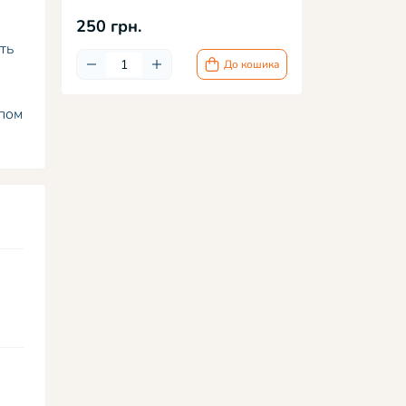
250 грн.
ть
До кошика
опом