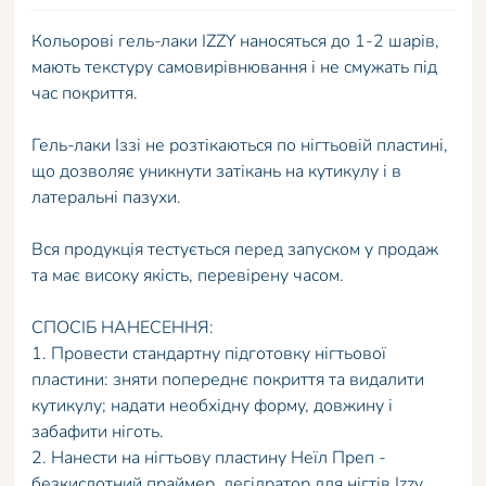
Кольорові гель-лаки IZZY наносяться до 1-2 шарів,
мають текстуру самовирівнювання і не смужать під
час покриття.
Гель-лаки Іззі не розтікаються по нігтьовій пластині,
що дозволяє уникнути затікань на кутикулу і в
латеральні пазухи.
Вся продукція тестується перед запуском у продаж
та має високу якість, перевірену часом.
СПОСІБ НАНЕСЕННЯ:
1. Провести стандартну підготовку нігтьової
пластини: зняти попереднє покриття та видалити
кутикулу; надати необхідну форму, довжину і
забафити ніготь.
2. Нанести на нігтьову пластину Неїл Преп -
безкислотний праймер, дегідратор для нігтів Izzy,