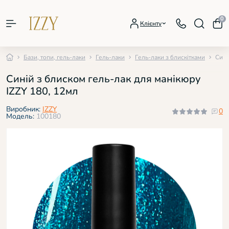
0
Клієнту
Бази, топи, гель-лаки
Гель-лаки
Гель-лаки з блискітками
Сині
Синій з блиском гель-лак для манікюру
IZZY 180, 12мл
Виробник:
IZZY
0
Модель:
100180