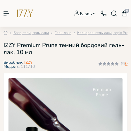
0
Клієнту
Бази, топи, гель-лаки
Гель-лаки
Кольорові гель-лаки, серія Pre
IZZY Premium Prune темний бордовий гель-
лак, 10 мл
Виробник:
IZZY
0
Модель:
111710