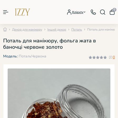
0
Клієнту
Декор для манікюру
Інший декор
Поталь
Поталь для манікюру
Поталь для манікюру, фольга жата в
баночці червоне золото
Модель:
ПотальЧервона
0