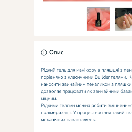
Опис
Рідкий гель для манікюру в пляшцяі з пенз
порівняно з класичними Builder гелями. К
наносити звичайним пензликом з пляшки. 
дозволяє працювати як звичайними базами
міцним.
Рідкими гелями можна робити зміцненння н
полімеризації. У процесі носіння такий ге
механічних навантажень.