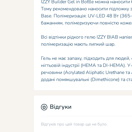
IZZY Builder Gel in Bottle можна наносити
Тому рекомендовано наносити підложку з 
Base. Полімеризація: UV-LED 48 Вт (365–
бажанням, полімеризуючи повністю кожен
Всі відтінки рідкого гелю IZZY BIAB напі
полімеризацію мають липкий шар.
Гель не має запаху, підходить для людей,
нігтьовій індустрії (HEMA та DI-HEMA). 
речовини (Acrylated Aliphatic Urethane та
додані помякшувальні (Dimethicone) та ста
Відгуки
Відгуків про цей товар ще не було.