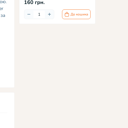
ною.
160 грн.
er
До кошика
 за