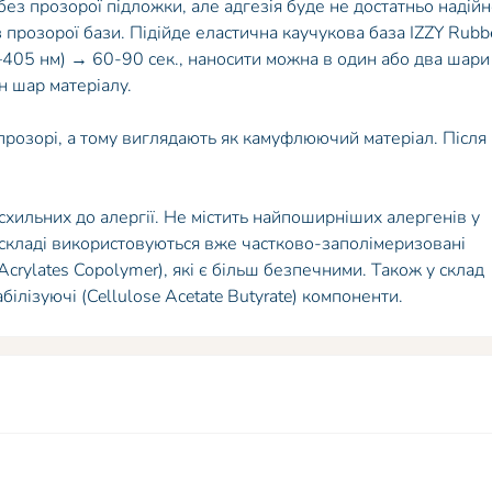
 без прозорої підложки, але адгезія буде не достатньо надій
прозорої бази. Підійде еластична каучукова база IZZY Rubb
405 нм) → 60-90 сек., наносити можна в один або два шари
 шар матеріалу.
впрозорі, а тому виглядають як камуфлюючий матеріал. Після
 схильних до алергії. Не містить найпоширніших алергенів у
У складі використовуються вже частково-заполімеризовані
 Acrylates Copolymer), які є більш безпечними. Також у склад
білізуючі (Cellulose Acetate Butyrate) компоненти.