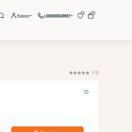
0
0
Клієнту
+380668839897
лаки IZZY Foil
орові гель-лаки, серія Premium
еві кольорові гель-лаки, 12 мл
0
жні гель-лаки, серія Bloom
овідбиваючі гель-лаки, серія Refflect
ісцентні гель-лаки, серія Lumi
люючі гель-лаки, серія Lite
ативні гель-лаки Confetti
лаки магнітні, серія Cat's eye
лаки з блискітками
лаки з пластівцями Yuki