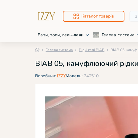
Каталог товарів
Бази, топи, гель-лаки
Гелева система
Гелева система
Рідкі гелі BIAB
BIAB 05, камуф
Про
Нож
BIAB 05, камуфлюючий рідкий
Баз
Фре
Низ
Фре
Виробник:
IZZY
Модель:
240510
Дек
Дек
Світ