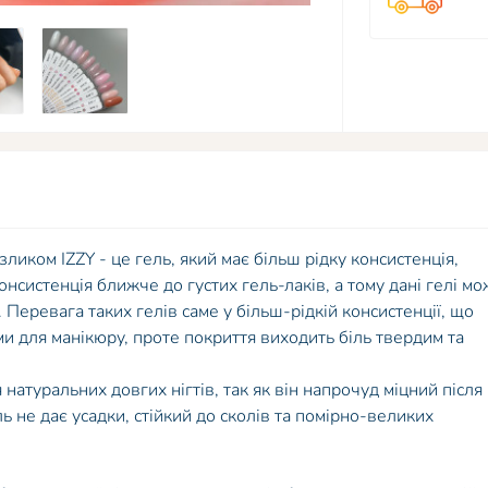
ликом IZZY - це гель, який має більш рідку консистенція,
онсистенція ближче до густих гель-лаків, а тому дані гелі м
Перевага таких гелів саме у більш-рідкій консистенції, що
 для манікюру, проте покриття виходить біль твердим та
атуральних довгих нігтів, так як він напрочуд міцний після
ль не дає усадки, стійкий до сколів та помірно-великих