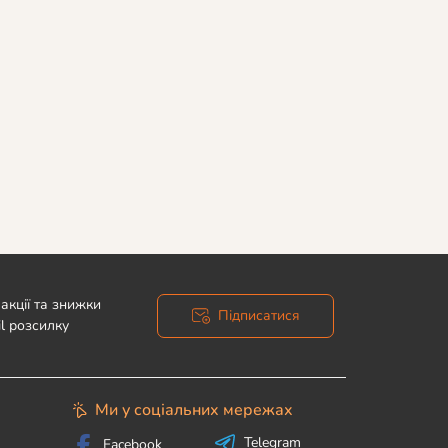
акції та знижки
Підписатися
l розсилку
Ми у соціальних мережах
Telegram
Facebook