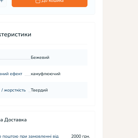
До кошика
ктеристики
Бежевий
вний ефект
камуфлюючий
 / жорсткість
Твердий
а Доставка
 поштою при замовленні від
2000 грн.