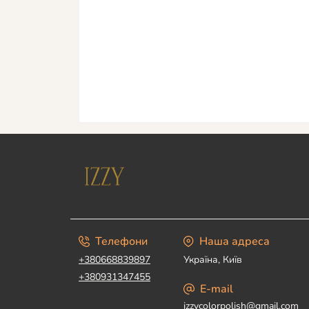
Телефони
Наша адреса
+380668839897
Україна, Київ
+380931347455
E-mail
izzycolorpolish@gmail.com