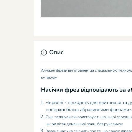
Опис
Алмазні фрези виготовлені за спеціальною техноло
кутикулу
Насічки фрез відповідають за а
Червоні - підходять для найтоншої та д
поверхні більш абразивними фрезами 
Сині зазвичай використовують на шкірі середньо
шкіри після домашньої праці без рукавичок
Зелена насічка свідчить про те, що даною фрезою