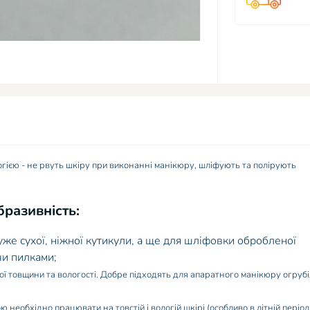
гією - не рвуть шкіру при виконанні манікюру, шліфують та полірують
бразивність:
уже сухої, ніжної кутикули, а ще для шліфовки обробленої
чи пилками;
ї товщини та вологості. Добре підходять для апаратного манікюру огрубі
 необхідно працювати на товстій і вологій шкірі (особливо в літній період