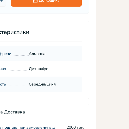
До кошика
ктеристики
 фрези
Алмазна
ння
Для шкіри
сть
Середня/Синя
а Доставка
 поштою при замовленні від
2000 грн.