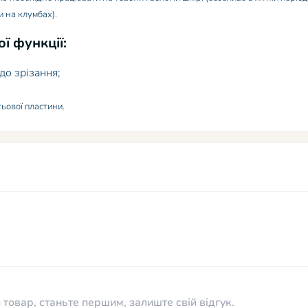
и на клумбах).
ї функції:
 до зрізання;
тьової пластини.
 товар, станьте першим, залиште свій відгук.