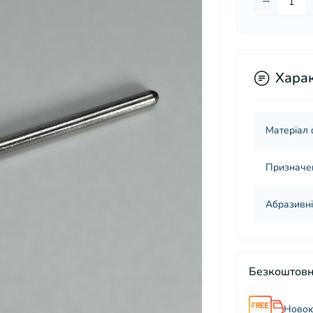
Хара
Матеріал
Призначе
Абразивні
Безкоштовн
Новою