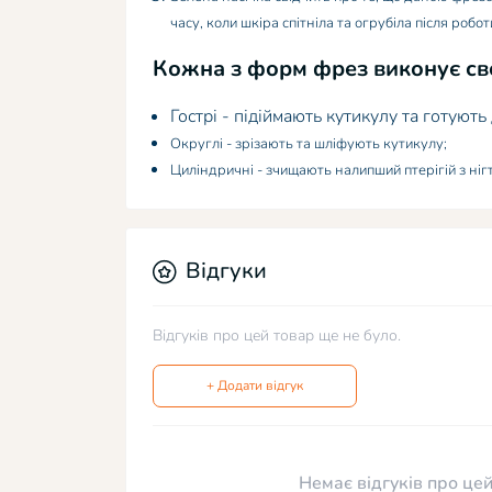
часу, коли шкіра спітніла та огрубіла після робот
Кожна з форм фрез виконує сво
Гострі - підіймають кутикулу та готують
Округлі - зрізають та шліфують кутикулу;
Циліндричні - зчищають налипший птерігій з ніг
Відгуки
Відгуків про цей товар ще не було.
+ Додати відгук
Немає відгуків про цей