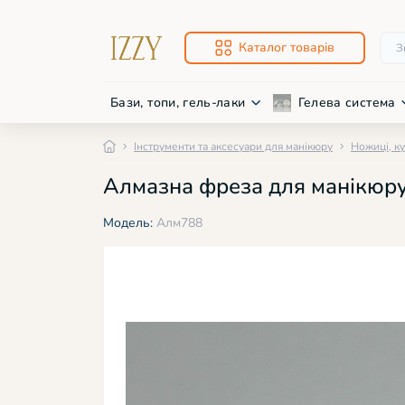
Каталог товарів
Бази, топи, гель-лаки
Гелева система
Інструменти та аксесуари для манікюру
Ножиці, к
Про
Нож
Алмазна фреза для манікюру
Баз
Фре
Низ
Фре
Модель:
Алм788
Дек
Дек
Світ