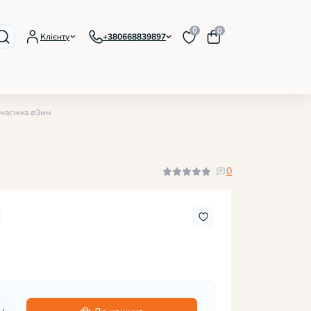
0
0
Клієнту
+380668839897
 насічка ⌀3мм
лаки IZZY Foil
орові гель-лаки, серія Premium
еві кольорові гель-лаки, 12 мл
0
жні гель-лаки, серія Bloom
овідбиваючі гель-лаки, серія Refflect
ісцентні гель-лаки, серія Lumi
люючі гель-лаки, серія Lite
ативні гель-лаки Confetti
лаки магнітні, серія Cat's eye
лаки з блискітками
лаки з пластівцями Yuki