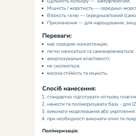
Щільність кольору — камуфлюючий;
Міцність / жорсткість — середньо-жорс
В'язкість гелю — середньов'язкий (сам
Призначення — для нарощування, зміцн
Переваги:
має середню консистенцію;
легко наноситься та самовирівнюється;
амортизувальні властивості;
не сколюється;
висока стійкість та міцність;
Спосіб нанесення:
стандартно підготувати нігтьову пласти
нанести та полімеризувати базу - для IZ
виконати моделювання або укріплення 
при необхідності виконати опил та пок
Полімеризація: