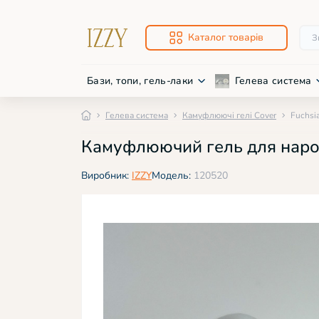
Каталог товарів
Бази, топи, гель-лаки
Гелева система
Гелева система
Камуфлюючі гелі Cover
Fuchsia
Про
Нож
Камуфлюючий гель для нарощув
Баз
Фре
Низ
Фре
Виробник:
IZZY
Модель:
120520
Дек
Дек
Світ