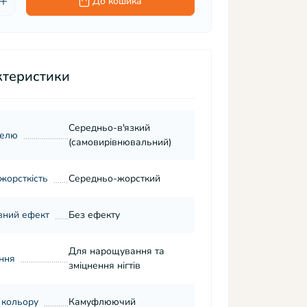
До кошика
ктеристики
Середньо-в'язкий
гелю
(самовирівнювальний)
 жорсткість
Середньо-жорсткий
вний ефект
Без ефекту
Для нарощування та
ння
зміцнення нігтів
 кольору
Камуфлюючий