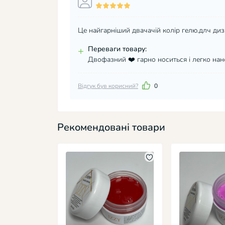
Це найгарніший двачачій колір гелю.длч диз
+
Переваги товару:
Двофазний ❤️ гарно носиться і легко нан
Відгук був корисний?
0
Рекомендовані товари