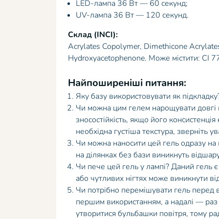
LED-лампа 36 Вт — 60 секунд;
UV-лампа 36 Вт — 120 секунд.
Склад (INCI):
Acrylates Copolymer, Dimethicone Acrylates
Hydroxyacetophenone. Може містити: CI 7
Найпоширеніші питання:
Яку базу використовувати як підкладку?
Чи можна цим гелем нарощувати довгі ні
зносостійкість, якщо його консистенці
необхідна густіша текстура, зверніть ув
Чи можна наносити цей гель одразу на н
на ділянках без бази виникнуть відшар
Чи пече цей гель у лампі? Даний гель є
або чутливих нігтях може виникнути від
Чи потрібно перемішувати гель перед
першим використанням, а надалі — раз 
утворитися бульбашки повітря, тому ра