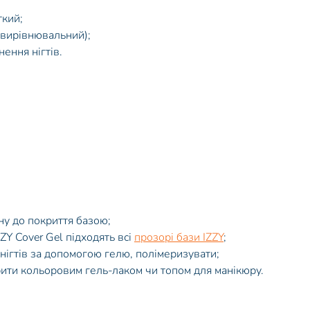
ткий;
овирівнювальний);
ення нігтів.
ну до покриття базою;
ZY Cover Gel підходять всі
прозорі бази IZZY
;
нігтів за допомогою гелю, полімеризувати;
рити кольоровим гель-лаком чи топом для манікюру.