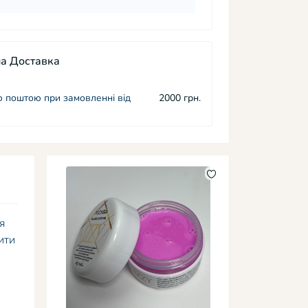
а Доставка
 поштою при замовленні від
2000 грн.
я
ити