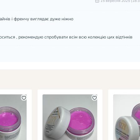
15 вересня 2025 (18:3
айнів і френчу виглядає дуже ніжно
оситься , рекомендую спробувати всім всю колекцію цих відтінків