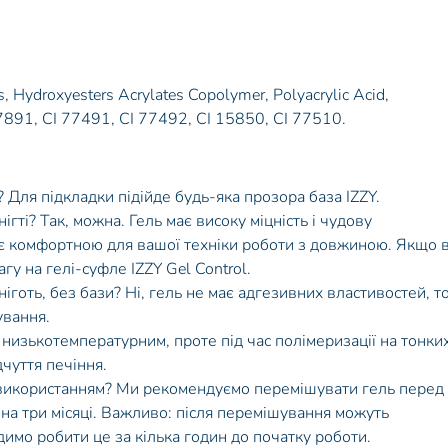
, Hydroxyesters Acrylates Copolymer, Polyacrylic Acid,
7891, CI 77491, CI 77492, CI 15850, CI 77510.
 Для підкладки підійде будь-яка прозора база IZZY.
гті? Так, можна. Гель має високу міцність і чудову
я є комфортною для вашої техніки роботи з довжиною. Якщо 
агу на гелі-суфле IZZY Gel Control.
іготь, без бази? Ні, гель не має адгезивних властивостей, т
ування.
 низькотемпературним, проте під час полімеризації на тонки
чуття печіння.
 використанням? Ми рекомендуємо перемішувати гель перед
на три місяці. Важливо: після перемішування можуть
димо робити це за кілька годин до початку роботи.